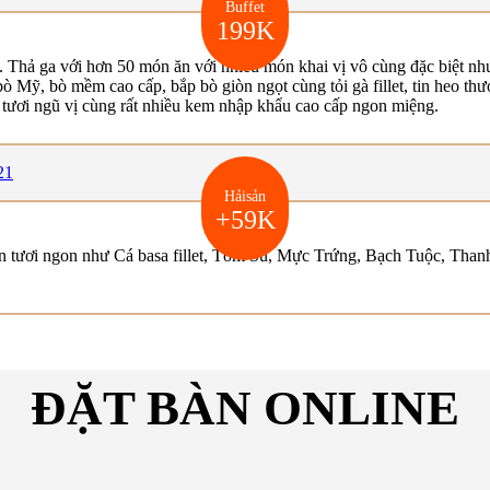
Buffet
199K
. Thả ga với hơn 50 món ăn với nhiều món khai vị vô cùng đặc biệt 
bò Mỹ, bò mềm cao cấp, bắp bò giòn ngọt cùng tỏi gà fillet, tin heo thư
m tươi ngũ vị cùng rất nhiều kem nhập khẩu cao cấp ngon miệng.
Hảisản
+59K
 tươi ngon như Cá basa fillet, Tôm Sú, Mực Trứng, Bạch Tuộc, Than
ĐẶT BÀN ONLINE