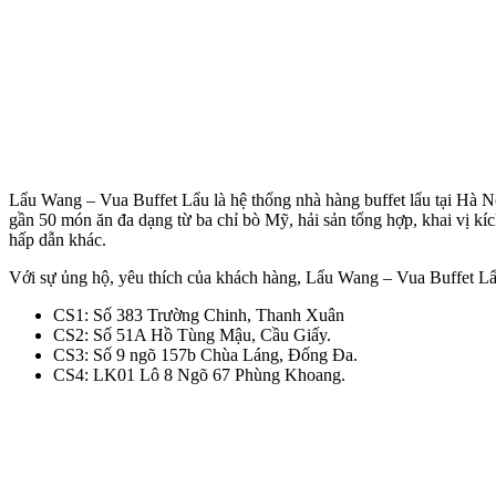
Lẩu Wang – Vua Buffet Lẩu là hệ thống nhà hàng buffet lẩu tại Hà Nộ
gần 50 món ăn đa dạng từ ba chỉ bò Mỹ, hải sản tổng hợp, khai vị 
hấp dẫn khác.
Với sự ủng hộ, yêu thích của khách hàng, Lẩu Wang – Vua Buffet Lẩu
CS1: Số 383 Trường Chinh, Thanh Xuân
CS2: Số 51A Hồ Tùng Mậu, Cầu Giấy.
CS3: Số 9 ngõ 157b Chùa Láng, Đống Đa.
CS4: LK01 Lô 8 Ngõ 67 Phùng Khoang.