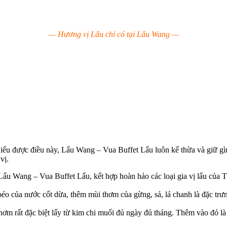
— Hương vị Lẩu chỉ có tại Lẩu Wang —
u được điều này, Lẩu Wang – Vua Buffet Lẩu luôn kế thừa và giữ gìn c
vị.
u Wang – Vua Buffet Lẩu, kết hợp hoàn hảo các loại gia vị lẩu của T
o của nước cốt dừa, thêm mùi thơm của gừng, sả, lá chanh là đặc trư
hơm rất đặc biệt lấy từ kim chi muối đủ ngày đủ tháng. Thêm vào đó l