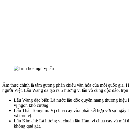
Ẩm thực chính là tấm gương phản chiếu văn hóa của mỗi quốc gia. Hiể
người Việt. Lẩu Wang đã tạo ra 5 hương vị lẩu vô cùng độc đáo, trọn 
Lẩu Wang đặc biệt: Là nước lẩu độc quyền mang thương hiệu Lẩ
vị ngon khó cưỡng.
Lẩu Thái Tomyum: Vị chua cay vừa phải kết hợp với sự ngậy bé
và trọn vị.
Lẩu Kim chi: Là hương vị chuẩn lẩu Hàn, vị chua cay và mùi t
không quá gắt.