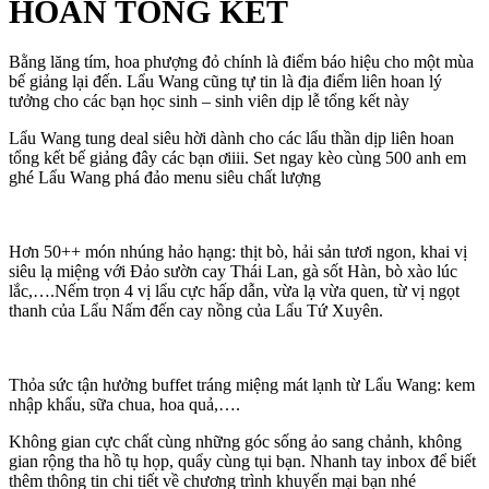
HOAN TỔNG KẾT
Bằng lăng tím, hoa phượng đỏ chính là điểm báo hiệu cho một mùa
bế giảng lại đến. Lẩu Wang cũng tự tin là địa điểm liên hoan lý
tưởng cho các bạn học sinh – sinh viên dịp lễ tổng kết này
Lẩu Wang tung deal siêu hời dành cho các lẩu thần dịp liên hoan
tổng kết bế giảng đây các bạn ơiiii. Set ngay kèo cùng 500 anh em
ghé Lẩu Wang phá đảo menu siêu chất lượng
Hơn 50++ món nhúng hảo hạng: thịt bò, hải sản tươi ngon, khai vị
siêu lạ miệng với Đảo sườn cay Thái Lan, gà sốt Hàn, bò xào lúc
lắc,….Nếm trọn 4 vị lẩu cực hấp dẫn, vừa lạ vừa quen, từ vị ngọt
thanh của Lẩu Nấm đến cay nồng của Lẩu Tứ Xuyên.
Thỏa sức tận hưởng buffet tráng miệng mát lạnh từ Lẩu Wang: kem
nhập khẩu, sữa chua, hoa quả,….
Không gian cực chất cùng những góc sống ảo sang chảnh, không
gian rộng tha hồ tụ họp, quẩy cùng tụi bạn. Nhanh tay inbox để biết
thêm thông tin chi tiết về chương trình khuyến mại bạn nhé