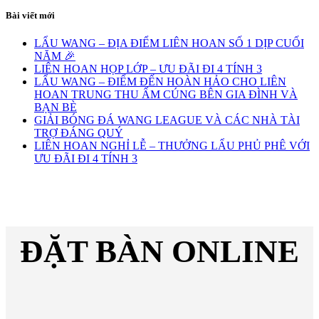
Bài viết mới
LẨU WANG – ĐỊA ĐIỂM LIÊN HOAN SỐ 1 DỊP CUỐI
NĂM 🎉
LIÊN HOAN HỌP LỚP – ƯU ĐÃI ĐI 4 TÍNH 3
LẨU WANG – ĐIỂM ĐẾN HOÀN HẢO CHO LIÊN
HOAN TRUNG THU ẤM CÚNG BÊN GIA ĐÌNH VÀ
BẠN BÈ
GIẢI BÓNG ĐÁ WANG LEAGUE VÀ CÁC NHÀ TÀI
TRỢ ĐÁNG QUÝ
LIÊN HOAN NGHỈ LỄ – THƯỞNG LẨU PHỦ PHÊ VỚI
ƯU ĐÃI ĐI 4 TÍNH 3
ĐẶT BÀN ONLINE