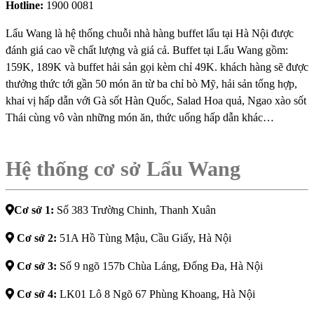
Hotline:
1900 0081
Lẩu Wang là hệ thống chuỗi nhà hàng buffet lẩu tại Hà Nội được
đánh giá cao về chất lượng và giá cả. Buffet tại Lẩu Wang gồm:
159K, 189K và buffet hải sản gọi kèm chỉ 49K. khách hàng sẽ được
thưởng thức tới gần 50 món ăn từ ba chỉ bò Mỹ, hải sản tổng hợp,
khai vị hấp dẫn với Gà sốt Hàn Quốc, Salad Hoa quả, Ngao xào sốt
Thái cùng vô vàn những món ăn, thức uống hấp dẫn khác…
Hệ thống cơ sở Lẩu Wang
Cơ sở 1:
Số 383 Trường Chinh, Thanh Xuân
Cơ sở 2:
51A Hồ Tùng Mậu, Cầu Giấy, Hà Nội
Cơ sở 3:
Số 9 ngõ 157b Chùa Láng, Đống Đa, Hà Nội
Cơ sở 4:
LK01 Lô 8 Ngõ 67 Phùng Khoang, Hà Nội