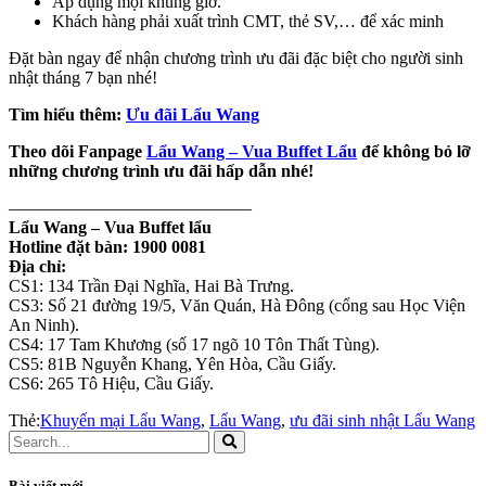
Áp dụng mọi khung giờ.
Khách hàng phải xuất trình CMT, thẻ SV,… để xác minh
Đặt bàn ngay để nhận chương trình ưu đãi đặc biệt cho người sinh
nhật tháng 7 bạn nhé!
Tìm hiểu thêm:
Ưu đãi Lẩu Wang
Theo dõi Fanpage
Lẩu Wang – Vua Buffet Lẩu
để không bỏ lỡ
những chương trình ưu đãi hấp dẫn nhé!
——————————————
Lẩu Wang – Vua Buffet lẩu
Hotline đặt bàn: 1900 0081
Địa chỉ:
CS1: 134 Trần Đại Nghĩa, Hai Bà Trưng.
CS3: Số 21 đường 19/5, Văn Quán, Hà Đông (cổng sau Học Viện
An Ninh).
CS4: 17 Tam Khương (số 17 ngõ 10 Tôn Thất Tùng).
CS5: 81B Nguyễn Khang, Yên Hòa, Cầu Giấy.
CS6: 265 Tô Hiệu, Cầu Giấy.
Thẻ:
Khuyến mại Lẩu Wang
,
Lẩu Wang
,
ưu đãi sinh nhật Lẩu Wang
Bài viết mới