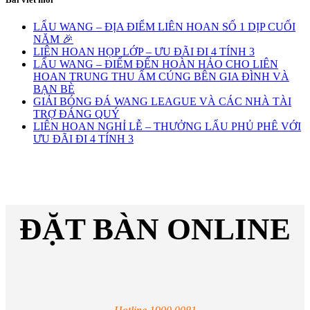
LẨU WANG – ĐỊA ĐIỂM LIÊN HOAN SỐ 1 DỊP CUỐI
NĂM 🎉
LIÊN HOAN HỌP LỚP – ƯU ĐÃI ĐI 4 TÍNH 3
LẨU WANG – ĐIỂM ĐẾN HOÀN HẢO CHO LIÊN
HOAN TRUNG THU ẤM CÚNG BÊN GIA ĐÌNH VÀ
BẠN BÈ
GIẢI BÓNG ĐÁ WANG LEAGUE VÀ CÁC NHÀ TÀI
TRỢ ĐÁNG QUÝ
LIÊN HOAN NGHỈ LỄ – THƯỞNG LẨU PHỦ PHÊ VỚI
ƯU ĐÃI ĐI 4 TÍNH 3
ĐẶT BÀN ONLINE